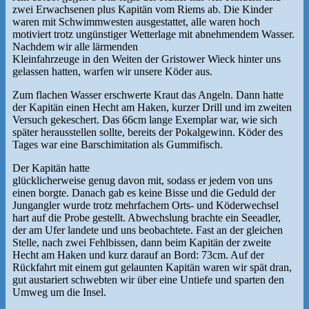
zwei Erwachsenen plus Kapitän vom Riems ab. Die Kinder
waren mit Schwimmwesten ausgestattet, alle waren hoch
motiviert trotz ungünstiger Wetterlage mit abnehmendem Wasser.
Nachdem wir alle lärmenden
Kleinfahrzeuge in den Weiten der Gristower Wieck hinter uns
gelassen hatten, warfen wir unsere Köder aus.
Zum flachen Wasser erschwerte Kraut das Angeln. Dann hatte
der Kapitän einen Hecht am Haken, kurzer Drill und im zweiten
Versuch gekeschert. Das 66cm lange Exemplar war, wie sich
später herausstellen sollte, bereits der Pokalgewinn. Köder des
Tages war eine Barschimitation als Gummifisch.
Der Kapitän hatte
glücklicherweise genug davon mit, sodass er jedem von uns
einen borgte. Danach gab es keine Bisse und die Geduld der
Jungangler wurde trotz mehrfachem Orts- und Köderwechsel
hart auf die Probe gestellt. Abwechslung brachte ein Seeadler,
der am Ufer landete und uns beobachtete. Fast an der gleichen
Stelle, nach zwei Fehlbissen, dann beim Kapitän der zweite
Hecht am Haken und kurz darauf an Bord: 73cm. Auf der
Rückfahrt mit einem gut gelaunten Kapitän waren wir spät dran,
gut austariert schwebten wir über eine Untiefe und sparten den
Umweg um die Insel.