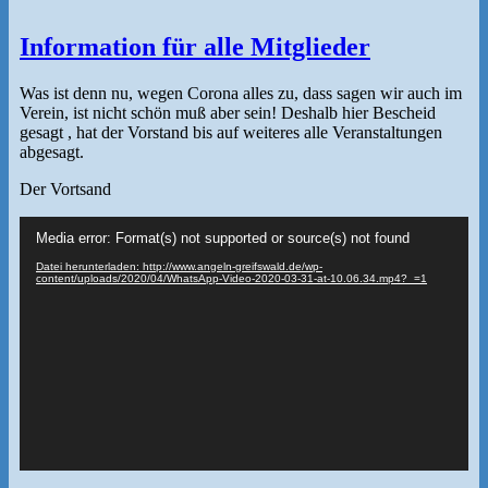
Information für alle Mitglieder
Was ist denn nu, wegen Corona alles zu, dass sagen wir auch im
Verein, ist nicht schön muß aber sein! Deshalb hier Bescheid
gesagt , hat der Vorstand bis auf weiteres alle Veranstaltungen
abgesagt.
Der Vortsand
Video-
Media error: Format(s) not supported or source(s) not found
Player
Datei herunterladen: http://www.angeln-greifswald.de/wp-
content/uploads/2020/04/WhatsApp-Video-2020-03-31-at-10.06.34.mp4?_=1