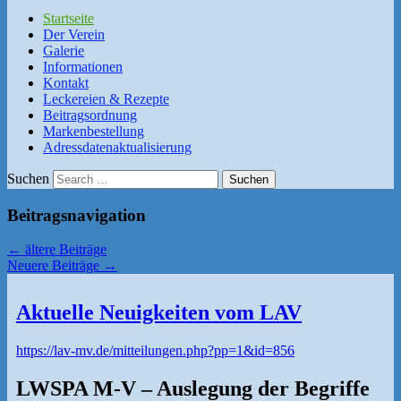
Startseite
Der Verein
Galerie
Informationen
Kontakt
Leckereien & Rezepte
Beitragsordnung
Markenbestellung
Adressdatenaktualisierung
Suchen
Beitragsnavigation
←
ältere Beiträge
Neuere Beiträge
→
Aktuelle Neuigkeiten vom LAV
https://lav-mv.de/mitteilungen.php?pp=1&id=856
LWSPA M-V – Auslegung der Begriffe