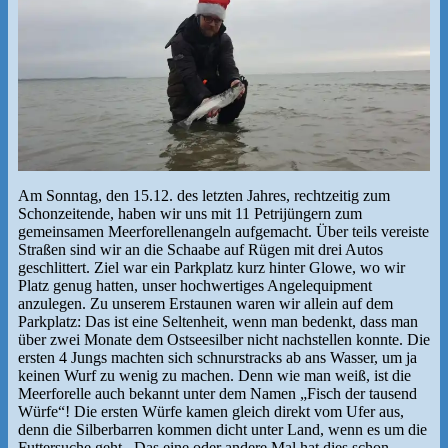
Am Sonntag, den 15.12. des letzten Jahres, rechtzeitig zum
Schonzeitende, haben wir uns mit 11 Petrijüngern zum
gemeinsamen Meerforellenangeln aufgemacht. Über teils vereiste
Straßen sind wir an die Schaabe auf Rügen mit drei Autos
geschlittert. Ziel war ein Parkplatz kurz hinter Glowe, wo wir
Platz genug hatten, unser hochwertiges Angelequipment
anzulegen. Zu unserem Erstaunen waren wir allein auf dem
Parkplatz: Das ist eine Seltenheit, wenn man bedenkt, dass man
über zwei Monate dem Ostseesilber nicht nachstellen konnte. Die
ersten 4 Jungs machten sich schnurstracks ab ans Wasser, um ja
keinen Wurf zu wenig zu machen. Denn wie man weiß, ist die
Meerforelle auch bekannt unter dem Namen „Fisch der tausend
Würfe“! Die ersten Würfe kamen gleich direkt vom Ufer aus,
denn die Silberbarren kommen dicht unter Land, wenn es um die
Futtersuche geht. Das eine oder andere Mal hat dies schon