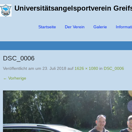
Universitätsangelsportverein Grei
Startseite
Der Verein
Galerie
Informat
Primärmenü
Zum Inhalt springen
DSC_0006
Veröffentlicht am
um
23. Juli 2018
auf
1626 × 1080
in
DSC_0006
← Vorherige