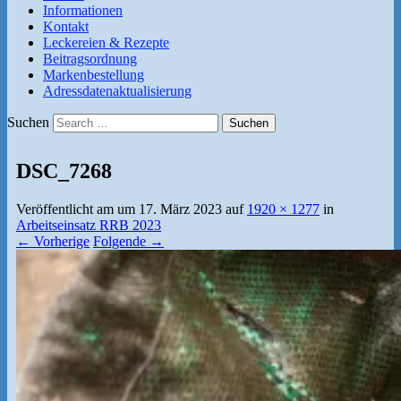
Informationen
Kontakt
Leckereien & Rezepte
Beitragsordnung
Markenbestellung
Adressdatenaktualisierung
Suchen
DSC_7268
Veröffentlicht am
um
17. März 2023
auf
1920 × 1277
in
Arbeitseinsatz RRB 2023
← Vorherige
Folgende →